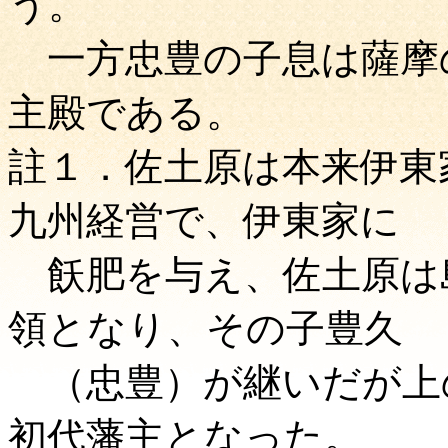
う。
一方忠豊の子息は薩摩
主殿である。
註１．佐土原は本来伊東
九州経営で、伊東家に
飫肥を与え、佐土原は
領となり、その子豊久
（忠豊）が継いだが上
初代藩主となった。