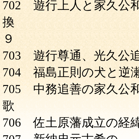
702 遊行上人と家久公
換 Ｐ
703 遊行尊通、光久公
704 福島正則の犬と逆
705 中務追善の家久公
歌 Ｐ
706 佐土原藩成立の経