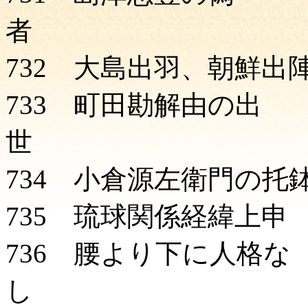
者 
732 大島出羽、朝鮮出
733 町田勘解由の出
世 
734 小倉源左衛門の托
735 琉球関係経緯上申
736 腰より下に人格な
し 