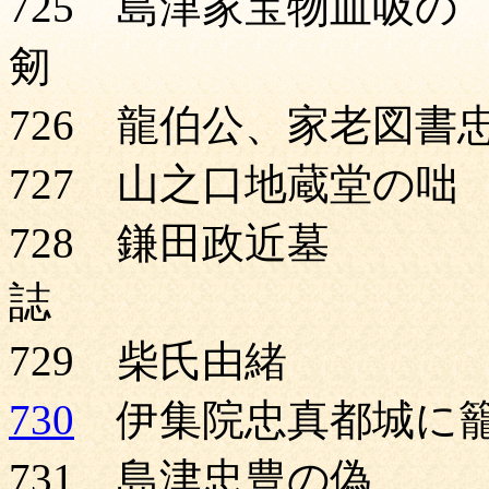
725 島津家宝物血吸の
剱 
726 龍伯公、家老図書
727 山之口地蔵堂の咄
728 鎌田政近墓
誌 
729 柴氏由緒
730
伊集院忠真都城に
731 島津忠豊の偽