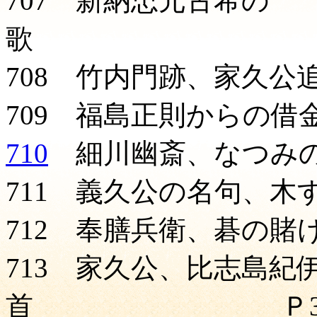
707 新納忠元古希の
歌 
708 竹内門跡、家久公
709 福島正則からの借
710
細川幽斎、なつみ
711 義久公の名句、木
712 奉膳兵衛、碁の賭
713 家久公、比志島紀
首 Ｐ3