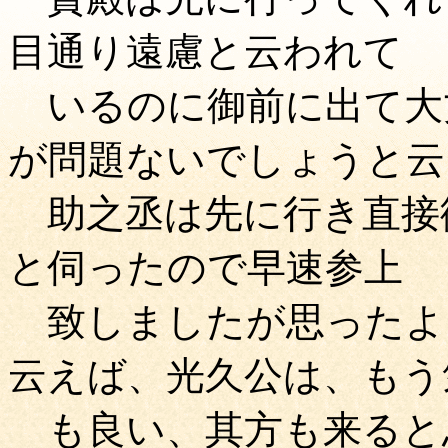
目通り遠慮と云われて
いるのに御前に出て大
が問題ないでしょうと云
助之丞は先に行き直接
と伺ったので早速参上
致しましたが思ったよ
云えば、光久公は、もう
も良い、其方も来ると