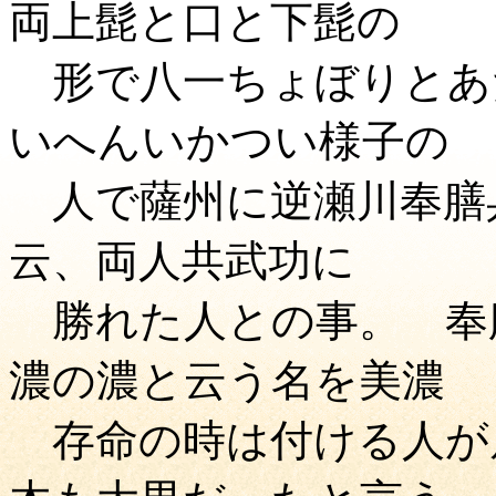
両上髭と口と下髭の
形で八一ちょぼりとあ
いへんいかつい様子の
人で薩州に逆瀬川奉膳
云、両人共武功に
勝れた人との事。 奉
濃の濃と云う名を美濃
存命の時は付ける人が