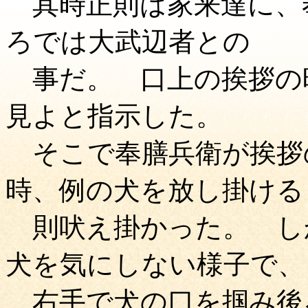
其時正則は家来達に、
ろでは大武辺者との
事だ。 口上の挨拶の
見よと指示した。
そこで奉膳兵衛が挨拶
時、例の犬を放し掛ける
則吠え掛かった。 し
犬を気にしない様子で、
右手で犬の口を掴み後