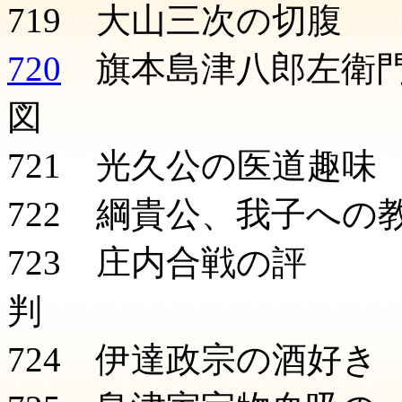
719 大山三次の切腹
720
旗本島津八郎左衛
図 Ｐ
721 光久公の医道趣味
722 綱貴公、我子への
723 庄内合戦の評
判 
724 伊達政宗の酒好き