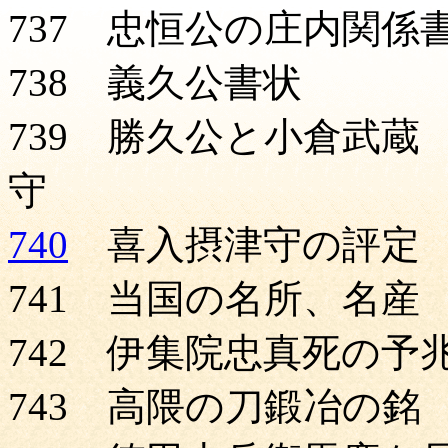
737 忠恒公の庄内関係
738 義久公書状
739 勝久公と小倉武蔵
守 
740
喜入摂津守の評定
741 当国の名所、名産
742 伊集院忠真死の予
743 高隈の刀鍛冶の銘