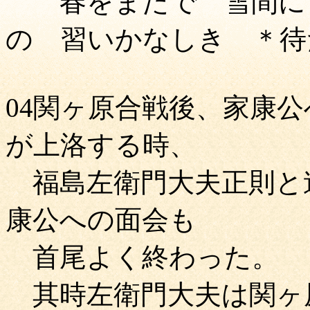
春をまたで 雪間に匂
の 習いかなしき ＊待
04関ヶ原合戦後、家康
が上洛する時、
福島左衛門大夫正則と
康公への面会も
首尾よく終わった。
其時左衛門大夫は関ヶ