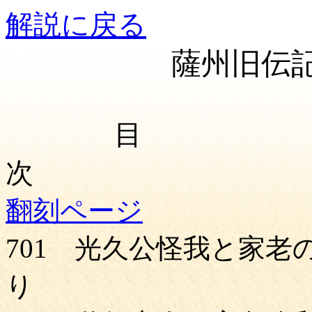
解説に戻る
薩州旧伝記
目
次
翻刻ページ
701 光久公怪我と家老
り Ｐ