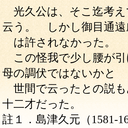
光久公は、そこ迄考え
云う。 しかし御目通遠
は許されなかった。
この怪我で少し腰が引
母の調伏ではないかと
世間で云ったとの説も
十二才だった。
註１．島津久元（1581-1