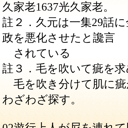
久家老1637光久家老。
註２．久元は一集29話
政を悪化させたと讒言
されている
註３．毛を吹いて疵を求
毛を吹き分けて肌に疵
わざわざ探す。
02遊行上人が尼を連れ