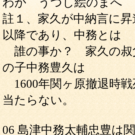
わか うつし絵のまへ
註１、家久が中納言に昇進
以降であり、中務とは
誰の事か？ 家久の叔父
の子中務豊久は
1600年関ヶ原撤退時
当たらない。
06 島津中務太輔忠豊は