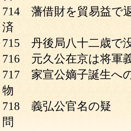
714 藩借財を貿易益で
済 Ｐ
715 丹後局八十二歳で
716 元久公在京は将軍
717 家宣公嫡子誕生へ
物 Ｐ
718 義弘公官名の疑
問 