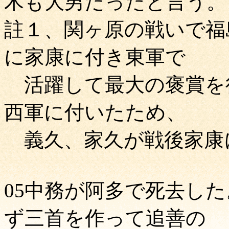
木も大男だったと言う。
註１、関ヶ原の戦いで福
に家康に付き東軍で
活躍して最大の褒賞を
西軍に付いたため、
義久、家久が戦後家康
05中務が阿多で死去し
ず三首を作って追善の