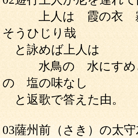
上人は 霞の衣 霧
そうひじり哉
と詠めば上人は
水鳥の 水にすめど
の 塩の味なし
と返歌で答えた由。
03薩州前（さき）の太