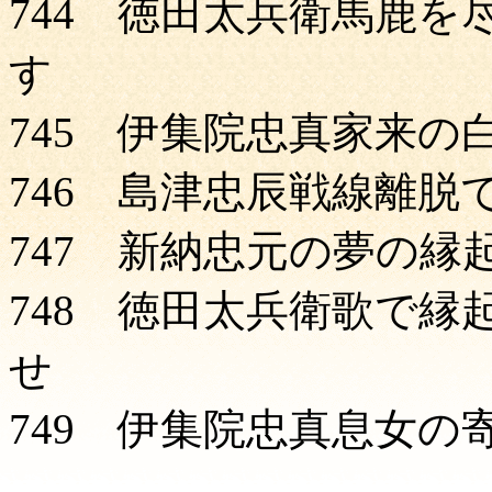
744 徳田太兵衛馬鹿を
す Ｐ
745 伊集院忠真家来の
746 島津忠辰戦線離脱
747 新納忠元の夢の縁
748 徳田太兵衛歌で縁
せ Ｐ5
749 伊集院忠真息女の