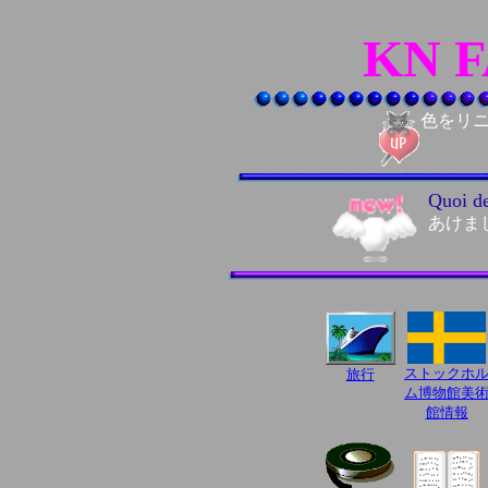
KN 
色をリ
Quoi d
あけま
ストックホ
旅行
ム博物館美
館情報